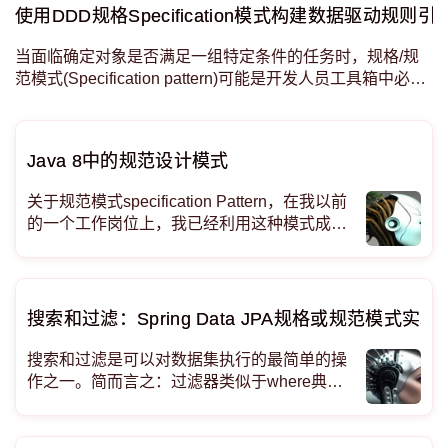
据和
使用DDD规格Specification模式构建数据驱动规则引擎 - j
当面临确定对象是否满足一组特定条件的任务时，规格/规
范模式(Specification pattern)可能是开发人员工具箱中必不
可少的工具。当与组合模式结合使用时，组合规范成为一种
强大的工具，可以解决任何复杂的业务规则，同时确保可维
护性，健壮性和可测试性。在本文中，我们将看到如何
Java 8中的规范设计模式
在.NET
关于规范模式specification Pattern，在我以前
的一个工作岗位上，我已经利用这种模式成功
地设计并实现了电信领域的实时授权的解决方
案，现在又一次出现了类似的问题我的团队要
解决这个问题，然后我注意到我的大多数同事
都没有听说过这种模式。
搜索和过滤：Spring Data JPA规格或规范模式实现 - R
搜索和过滤是可以对数据集执行的最简单的操
作之一。简而言之：过滤器类似于where典型
数据库查询中的子句。 例如，考虑以下实体及
其对应的dao存储库：