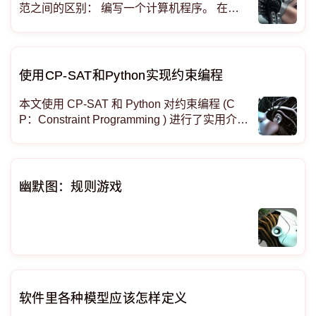
范之间的区别： 编写一个计算机程序。 在单
独的卡片上注明每条语句。 将这卡片交给操作
员执行。 确保程序运行正常，没有错误。 将
卡片高高抛起。 按随机顺序捡起地上的卡片
（确保没有遗失任何一张，而且都
使用CP-SAT和Python实现约束编程
本文使用 CP-SAT 和 Python 对约束编程 (C
P：Constraint Programming ) 进行了实用介
绍。以下是要点： 假设您是一家电子商务巨
头，想要建造一个新仓库来改善客户服务，但
您需要知道最佳仓库位置。 或者您是一家全球
运输公司，需要将包裹分
幽默图：规则游戏
软件里各种模型应该怎样定义