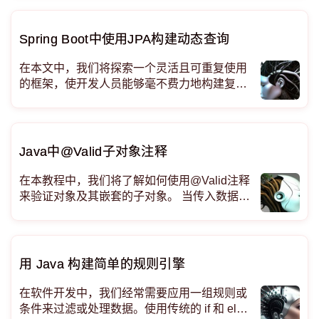
结果方面加以解决。在本文中，我们讨论了实
现这些新需求的艰巨任务以及它们引发的海量
新数据需求，并将它们视为知识图谱并将其可
Spring Boot中使用JPA构建动态查询
视化。知识图是理解和使用数据的关键，将可
持续
在本文中，我们将探索一个灵活且可重复使用
的框架，使开发人员能够毫不费力地构建复杂
的查询。 动态查询构建是现代应用程序开发的
一个关键方面，尤其是在编译时不知道搜索条
件的情况下。在本文中，让我们深入探讨使用
JPA 条件查询在Spring Boot 应用程序中构
Java中@Valid子对象注释
在本教程中，我们将了解如何使用@Valid注释
来验证对象及其嵌套的子对象。 当传入数据是
基本数据类型（例如整数或字符串）时，验证
传入数据可能很简单。但是，当传入信息是对
象（特别是对象图）时，验证就比较困难了。
幸运的是，@Valid注释简化了嵌套子对象的验
用 Java 构建简单的规则引擎
证
在软件开发中，我们经常需要应用一组规则或
条件来过滤或处理数据。使用传统的 if 和 else