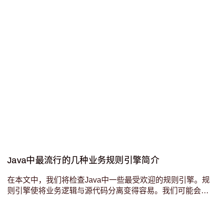
Java中最流行的几种业务规则引擎简介
在本文中，我们将检查Java中一些最受欢迎的规则引擎。规
则引擎使将业务逻辑与源代码分离变得容易。我们可能会将
规则引擎视为复杂的if/then语句,在Java中，大多数流行的规
则引擎都实现JSR94。 介绍想象一下规则引擎是一个将数