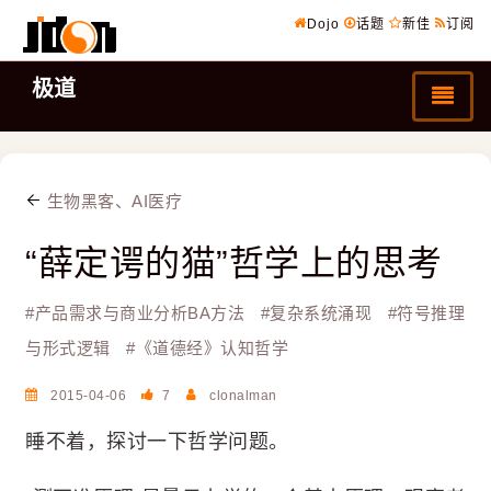
Dojo
话题
新佳
订阅
极道
生物黑客、AI医疗
“薛定谔的猫”哲学上的思考
#
产品需求与商业分析BA方法
#
复杂系统涌现
#
符号推理
与形式逻辑
#
《道德经》认知哲学
2015-04-06
7
clonalman
睡不着，探讨一下哲学问题。