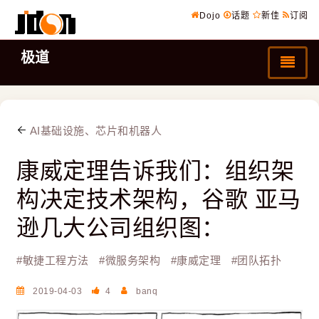
Dojo
话题
新佳
订阅
极道
AI基础设施、芯片和机器人
康威定理告诉我们：组织架
构决定技术架构，谷歌 亚马
逊几大公司组织图：
#
敏捷工程方法
#
微服务架构
#
康威定理
#
团队拓扑
2019-04-03
4
banq