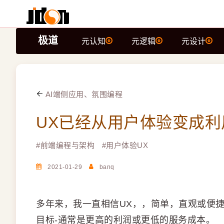
极道
元认知
元逻辑
元设计
AI端侧应用、氛围编程
UX已经从用户体验变成利用用户 
#
前端编程与架构
#
用户体验UX
2021-01-29
banq
多年来，我一直相信UX，，简单，直观或便
目标-通常是更高的利润或更低的服务成本。