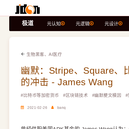
极道
元认知
元逻辑
元设计
生物黑客、AI医疗
幽默：Stripe、Squar
的冲击 - James Wang
#
比特币等加密货币
#
区块链技术
#
幽默梗文模因
#
2021-02-26
banq