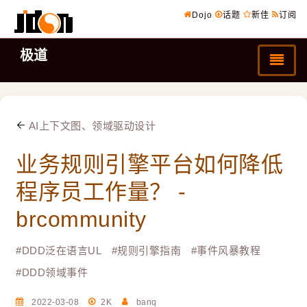
Dojo
话题
新佳
订阅
极道
AI上下文图、领域驱动设计
业务规则引擎平台如何降低
程序员工作量？ -
brcommunity
#
DDD泛在语言UL
#
规则引擎指南
#
事件风暴教程
#
DDD领域事件
2022-03-08
2K
banq