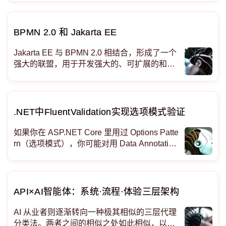
响应结束。以下是每种流程的详细解释： 1. 自
动化工作流程（基于规则，非AI）： - 用户查
询输入后，进入一系列预定义的步
BPMN 2.0 和 Jakarta EE
Jakarta EE 与 BPMN 2.0 相结合，形成了一个
强大的联盟，用于开发强大的、可扩展的和可
互操作的 BPM 解决方案。 基于Jakarta EE 框
架的BPMN工作流引擎形成了一个强大而有效
的组合，用于开发专注于业务流程管理的企业
应用程序。
.NET中FluentValidation实现选项模式验证
如果你在 ASP.NET Core 里用过 Options Patte
rn（选项模式），你可能对用 Data Annotation
s（数据注解）做验证很熟悉。虽然 Data Ann
otations 能用，但在处理复杂的验证场景时，
它的功能就有点不够用了。
API×AI智能体：系统·流程·体验三层架构
AI 从业者则逐渐转向一种极其相似的三层代理
分类法。两者之间的相似之处如此相似，以至