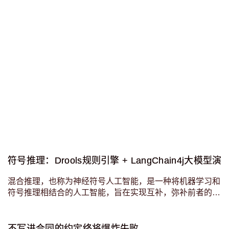
符号推理：Drools规则引擎 + LangChain4j大模型演
混合推理，也称为神经符号人工智能，是一种将机器学习和
符号推理相结合的人工智能，旨在实现互补，弥补前者的不
足，如可靠性、可重复性和透明度的不足。 该项目的主要
思想是通过简单但引人注目的例子展示混合推理，特别是如
何将 LLM 与规则引擎相结合，允许在不
不写进合同的约定终将爆炸失败