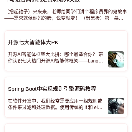
（撸起袖子）来来来，老师给同学们讲个程序员界的鬼故事
——需求就像你妈的脸，说变就变！ （敲黑板）第一幕：
需求变变变想象你在写情书，刚写完"你是我的优乐美"，结
果女神说"我要当你的香飘飘"，你只能撕了重写。写
开源七大智能体大PK
开源AI智能体框架大比拼：哪个最适合你？ 带
你认识七大热门开源AI智能体框架——LangGr
aph、OpenAI智能体开发工具包、Smolagent
s、CrewAI、AutoGen、Semantic Kernel和Ll
amaIndex智能体。我们将对比它们
Spring Boot中实现规则引擎源码教程
在软件开发中，我们经常需要应用一组规则或
条件来过滤和处理数据。使用传统的 if 和 else
条件管理这些规则可能会变得繁琐且难以维
护。规则引擎提供了一种更灵活、更有条理的
方法来定义和执行这些规则。在本文中，我们