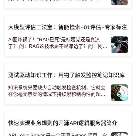
于引发了一个关于我们如何组织智能系统的普
遍原则的问题。 第一层：系统 API 和工具代理
系统 API位于基础层，提供对核心
大模型评估三法宝：智能检索+01评估+专家标注
AI圈炸锅了！"RAG已死"是标题党还是真凉
了？ 问：RAG这技术是不是凉透了？问：网上
都在传"RAG已死"，那我做AI应用是不是该躲
着RAG走？ 最近好多程序员
测试驱动知识工作：用钩子触发监控笔记知识库
知识系统只要缺少自动触发检查机制，它就会
在你毫无察觉的情况下持续累积结构性问题。
人类的大脑无法稳定执行“当条件满足就自动行
动”的规则，因此未来意图依赖概率触发；智能
体如果没有外部结构，未来意图直接清零。
快速实现业务规则的开源API逻辑服务器简介
API Logic Server 是一个开源 Python 项目。它