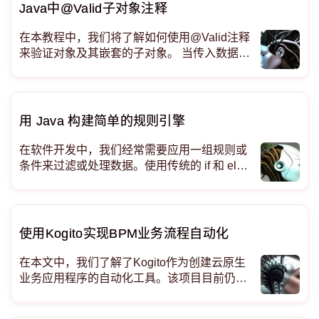
将探讨如何使用 Java 函数式编程原理在 Sprin
Java中@Valid子对象注释
g Boot 项目中构建一个简单的
在本教程中，我们将了解如何使用@Valid注释
来验证对象及其嵌套的子对象。 当传入数据是
基本数据类型（例如整数或字符串）时，验证
传入数据可能很简单。但是，当传入信息是对
象（特别是对象图）时，验证就比较困难了。
幸运的是，@Valid注释简化了嵌套子对象的验
用 Java 构建简单的规则引擎
证
在软件开发中，我们经常需要应用一组规则或
条件来过滤或处理数据。使用传统的 if 和 else
语句管理这些规则可能会变得繁琐且难以维
护。规则引擎提供了一种更灵活、更有条理的
方法来定义和执行这些规则。在本文中，我们
将探讨如何使用函数式编程原理在 Java 中构
使用Kogito实现BPM业务流程自动化
建一个简单的规则引擎。
在本文中，我们了解了Kogito作为创建云原生
业务应用程序的自动化工具。该项目目前仍在
进行大量的开发，因此界面也在不断变化。我
们可以使用Kogito