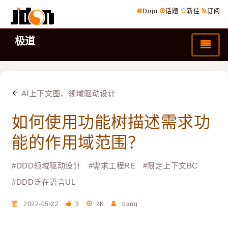
Dojo
话题
新佳
订阅
极道
AI上下文图、领域驱动设计
如何使用功能树描述需求功
能的作用域范围？
#
DDD领域驱动设计
#
需求工程RE
#
限定上下文BC
#
DDD泛在语言UL
2022-05-22
3
2K
banq