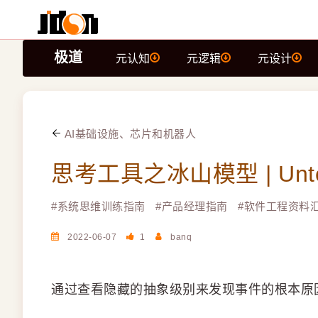
极道
元认知
元逻辑
元设计
AI基础设施、芯片和机器人
思考工具之冰山模型 | Unto
#
系统思维训练指南
#
产品经理指南
#
软件工程资料
2022-06-07
1
banq
通过查看隐藏的抽象级别来发现事件的根本原