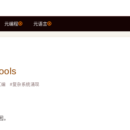
元编程
元语言
ols
汇编
#
复杂系统涌现
因。