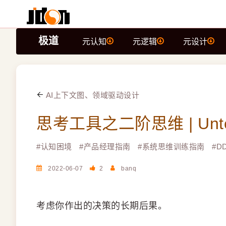
极道
元认知
元逻辑
元设计
AI上下文图、领域驱动设计
思考工具之二阶思维 | Unto
#
认知困境
#
产品经理指南
#
系统思维训练指南
#
D
2022-06-07
2
banq
考虑你作出的决策的长期后果。