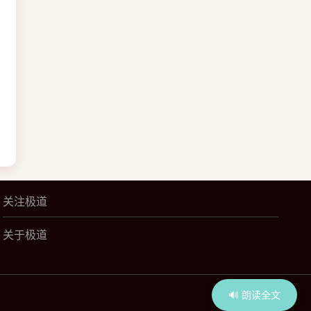
关注极道
关于极道
🔊 朗读全文