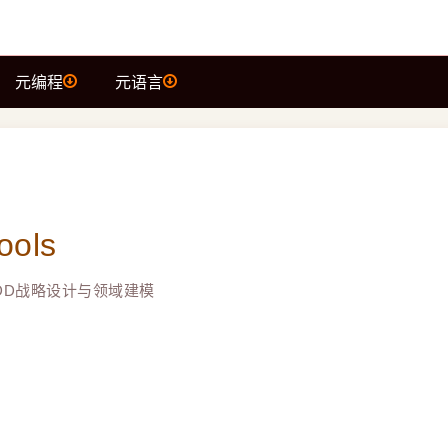
元编程
元语言
ols
DD战略设计与领域建模