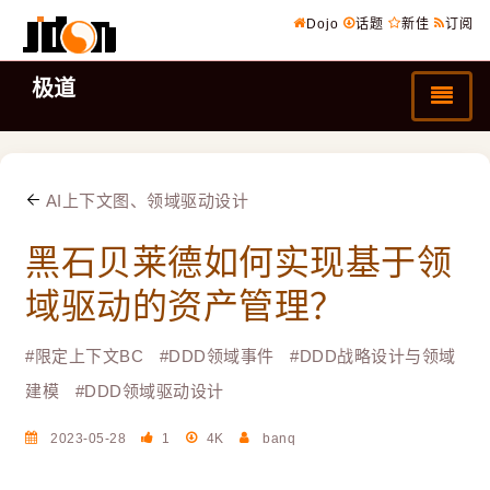
Dojo
话题
新佳
订阅
极道
AI上下文图、领域驱动设计
黑石贝莱德如何实现基于领
域驱动的资产管理？
#
限定上下文BC
#
DDD领域事件
#
DDD战略设计与领域
建模
#
DDD领域驱动设计
2023-05-28
1
4K
banq