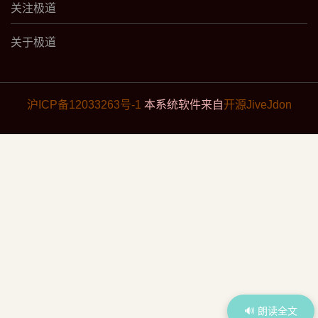
关注极道
关于极道
沪ICP备12033263号-1
本系统软件来自
开源JiveJdon
🔊 朗读全文