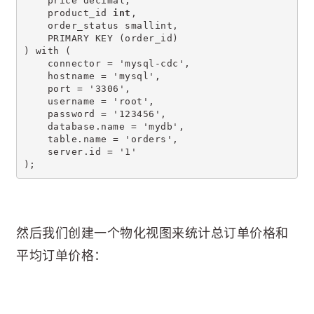
    price decimal,
    product_id 
int
,
    order_status smallint,
    PRIMARY KEY (order_id)
) with (
    connector = 'mysql-cdc',
    hostname = 'mysql',
    port = '3306',
    username = 'root',
    password = '123456',
    database.name = 'mydb',
    table.name = 'orders',
    server.id = '1'
);
然后我们创建一个物化视图来统计总订单价格和
平均订单价格：