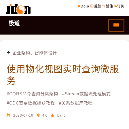
Dojo
话题
新佳
订阅
极道
企业架构、智能体设计
使用物化视图实时查询微服
务
#
CQRS命令查询分离架构
#
Stream数据流处理模式
#
CDC变更数据捕获教程
#
关系数据库教程
2023-07-10
4K
banq