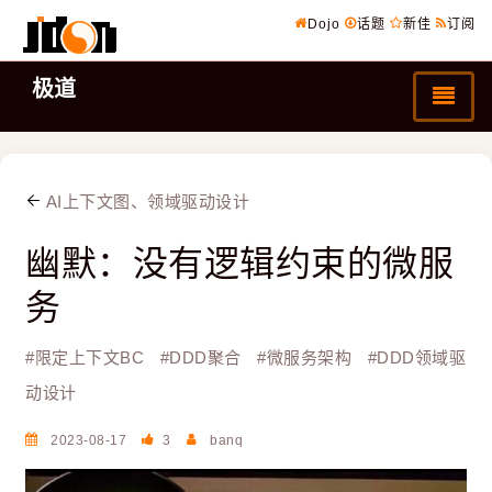
Dojo
话题
新佳
订阅
极道
AI上下文图、领域驱动设计
幽默：没有逻辑约束的微服
务
#
限定上下文BC
#
DDD聚合
#
微服务架构
#
DDD领域驱
动设计
2023-08-17
3
banq