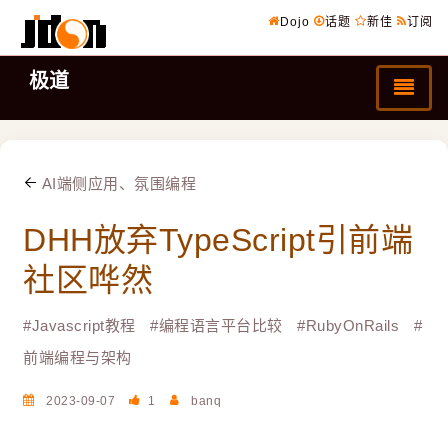
Dojo
话题
新佳
订阅
极道
AI端侧应用、氛围编程
DHH放弃TypeScript引前端
社区哗然
#
Javascript教程
#
编程语言平台比较
#
RubyOnRails
#
前端编程与架构
2023-09-07
1
banq