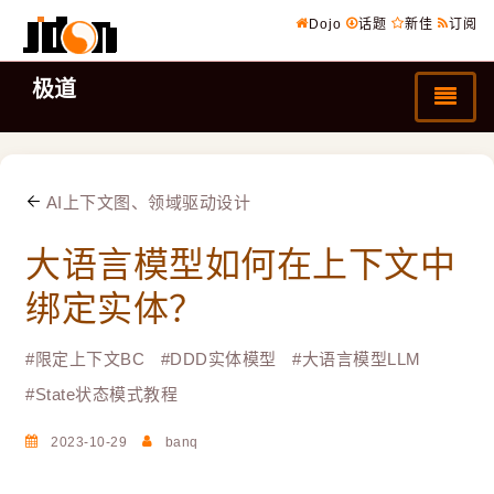
Dojo
话题
新佳
订阅
极道
AI上下文图、领域驱动设计
大语言模型如何在上下文中
绑定实体？
#
限定上下文BC
#
DDD实体模型
#
大语言模型LLM
#
State状态模式教程
2023-10-29
banq