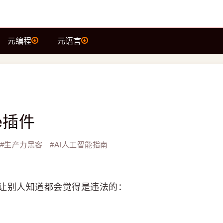
元编程
元语言
e插件
#
生产力黑客
#
AI人工智能指南
果让别人知道都会觉得是违法的：