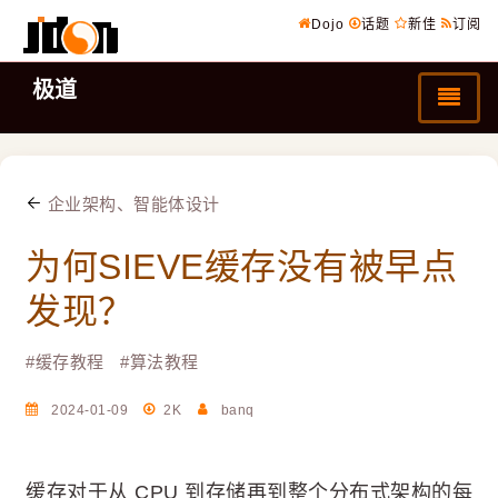
Dojo
话题
新佳
订阅
极道
企业架构、智能体设计
为何SIEVE缓存没有被早点
发现？
#
缓存教程
#
算法教程
2024-01-09
2K
banq
缓存对于从 CPU 到存储再到整个分布式架构的每