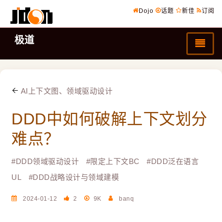
Dojo
话题
新佳
订阅
极道
AI上下文图、领域驱动设计
DDD中如何破解上下文划分
难点？
#
DDD领域驱动设计
#
限定上下文BC
#
DDD泛在语言
UL
#
DDD战略设计与领域建模
2024-01-12
2
9K
banq