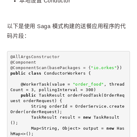
本地设置 Conductor
以下是使用 Saga 模式构建的送餐应用程序的代
码片段：
@AllArgsConstructor
@Component
@ComponentScan(basePackages = {
"io.orkes"
})
public
class
 ConductorWorkers {
    @WorkerTask(value = 
"order_food"
, thread
Count = 3, pollingInterval = 300)
public
 TaskResult orderFoodTask(OrderReq
uest orderRequest) {
        String orderId = OrderService.create
Order(orderRequest);
        TaskResult result = 
new
 TaskResult
();
        Map<String, Object> output = 
new
 Has
hMap<>();