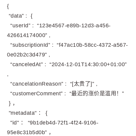
{
“data” : {
“userId” : “123e4567-e89b-12d3-a456-
426614174000” ,
“subscriptionId” : “f47ac10b-58cc-4372-a567-
0e02b2c3d479” ,
“canceledAt” : “2024-12-01T14:30:00+01:00”
,
“cancelationReason” : “[太贵了]” ,
“customerComment” : “最近的涨价是滥用！”
} ，
"metadata" ： {
"id" ： “9b1deb4d-72f1-4f24-9106-
95e8c31b5d0b” ，