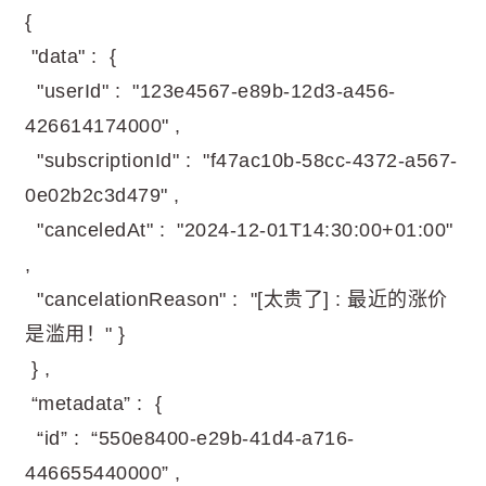
{
"data" : {
"userId" : "123e4567-e89b-12d3-a456-
426614174000" ,
"subscriptionId" : "f47ac10b-58cc-4372-a567-
0e02b2c3d479" ,
"canceledAt" : "2024-12-01T14:30:00+01:00"
,
"cancelationReason" : "[太贵了] : 最近的涨价
是滥用！" }
} ,
“metadata” : {
“id” : “550e8400-e29b-41d4-a716-
446655440000” ,