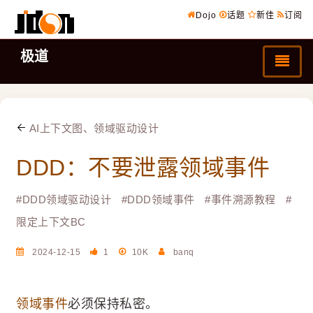
Dojo
话题
新佳
订阅
极道
AI上下文图、领域驱动设计
DDD：不要泄露领域事件
#
DDD领域驱动设计
#
DDD领域事件
#
事件溯源教程
#
限定上下文BC
2024-12-15
1
10K
banq
领域事件
必须保持私密。