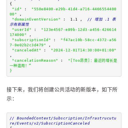
{ 
"id"
 :  
"550e8400-e29b-41d4-a716-4466554400
00"
 , 
"domainEventVersion"
 :  1.1 ,  
// 增加 .1 表
示有新属性
"userId"
 :  
"123e4567-e89b-12d3-a456-426614
174000"
 , 
"subscriptionId"
 :  
"f47ac10b-58cc-4372-a56
7-0e02b2c3d479"
 , 
"canceledAt"
 :  
"2024-12-01T14:30:00+01:00"
, 
"cancelationReason"
 :  
"[Too昂贵]：最近的增长是
一种滥用！“ 
}
接下来，我们将创建公共活动的新版本，如下所
示：
// BoundedContext/Subscription/Infrastrucutu
re/Events/v2/SubscriptionCanceled 