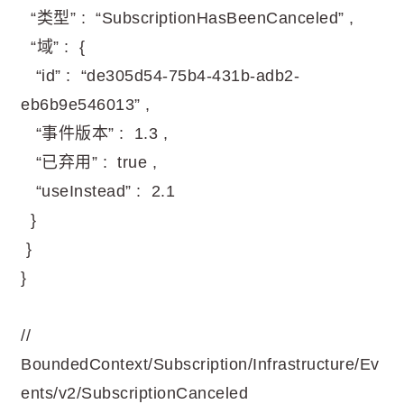
“类型” : “SubscriptionHasBeenCanceled” ,
“域” : {
“id” : “de305d54-75b4-431b-adb2-
eb6b9e546013” ,
“事件版本” : 1.3 ,
“已弃用” : true ,
“useInstead” : 2.1
}
}
}
//
BoundedContext/Subscription/Infrastructure/Ev
ents/v2/SubscriptionCanceled