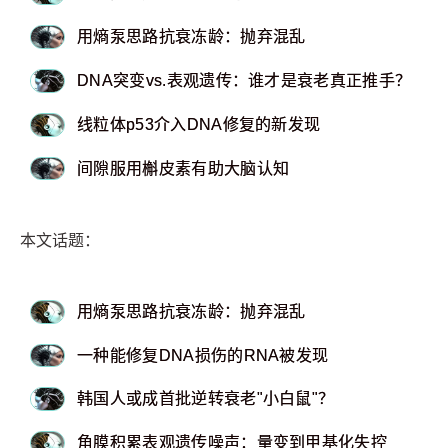
用熵泵思路抗衰冻龄：抛弃混乱
DNA突变vs.表观遗传：谁才是衰老真正推手？
线粒体p53介入DNA修复的新发现
间隙服用槲皮素有助大脑认知
本文话题：
用熵泵思路抗衰冻龄：抛弃混乱
一种能修复DNA损伤的RNA被发现
韩国人或成首批逆转衰老"小白鼠"？
角膜积累表观遗传噪声：量变到甲基化失控