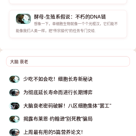
酵母-生殖系假说：不朽的DNA链
想象一下，单细胞生物就像一个个光棍汉，它们能不
能像我们人类一样，把"传宗接代"的任务专门交给.
少吃不如会吃！细胞长寿新秘诀
为彻底延长寿命而进行长期博弈
大脑衰老密码破解！八区细胞集体"罢工"
揭露布莱恩·约翰逊“别死教”骗局
上周最有用的5篇营养论文！