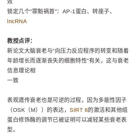
效
锁定几个"罪魁祸首"：AP-1蛋白、转座子、
lncRNA
教授点评：
新论文大脑衰老与“向压力反应程序的转变和随着
年龄增长而逐渐丧失的细胞特性”有关，这与衰老
信息理论相
一致
表观遗传衰老也是可逆的过程，因为多能性因子
（OSK（M））的表达，
SIRT 6
的激活和其他组
蛋白修饰酶的调节已被证明可以减轻某些衰老表
型。