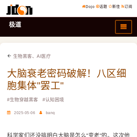
Dojo
话题
新佳
订阅
极道
生物黑客、AI医疗
大脑衰老密码破解！八区细
胞集体"罢工"
#
生物穿越黑客
#
认知困境
2025-05-06
banq
科学家们还没搞明白大脑是怎么"变老"的。这次他