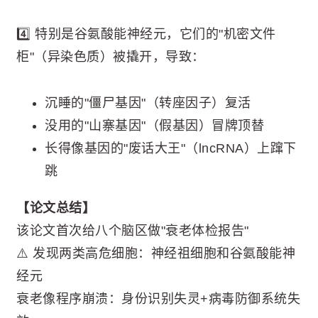
4️⃣ 特别是谷氨酸能神经元，它们的"机密文件
柜"（异染色质）被撬开，导致：
沉睡的"僵尸基因"（转座因子）复活
没用的"山寨基因"（假基因）冒牌顶替
长得像基因的"废话大王"（lncRNA）上蹿下
跳
【论文总结】
该论文首次给八个脑区做"衰老体检报告"
⚠️ 发现两类高危细胞：神经祖细胞和谷氨酸能神
经元
衰老像程序崩溃：身份识别失灵+病毒防御系统失