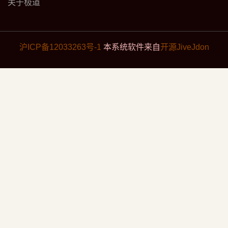
关于极道
沪ICP备12033263号-1
本系统软件来自
开源JiveJdon