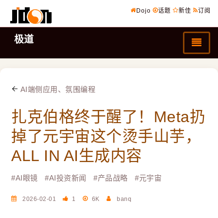
Dojo
话题
新佳
订阅
极道
AI端侧应用、氛围编程
扎克伯格终于醒了！Meta扔
掉了元宇宙这个烫手山芋，
ALL IN AI生成内容
#
AI眼镜
#
AI投资新闻
#
产品战略
#
元宇宙
2026-02-01
1
6K
banq