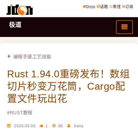
Dojo
话题
新佳
订阅
极道
编程手搓工艺技能
Rust 1.94.0重磅发布！数组
切片秒变万花筒，Cargo配
置文件玩出花
#
RUST教程
2026-03-06
1
6K
banq