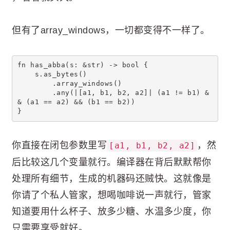
但有了array_windows，一切都变得不一样了。
fn has_abba(s: &str) -> bool {
    s.as_bytes()
        .array_windows()
        .any(|[a1, b1, b2, a2]| (a1 != b1) &
& (a1 == a2) && (b1 == b2))
}
你直接在闭包参数里写
，然
[a1, b1, b2, a2]
后比较这几个变量就行。编译器在背后默默帮你
处理所有细节，生成的机器码还贼快。这就像是
你请了个私人管家，想喝咖啡说一声就行，管家
知道要用什么杯子、放多少糖、水温多少度，你
只需要享受就好。