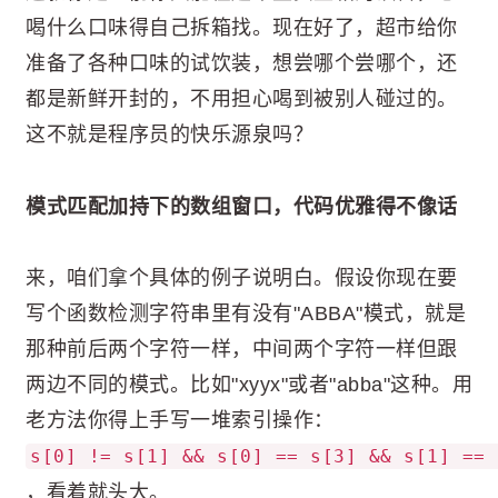
喝什么口味得自己拆箱找。现在好了，超市给你
准备了各种口味的试饮装，想尝哪个尝哪个，还
都是新鲜开封的，不用担心喝到被别人碰过的。
这不就是程序员的快乐源泉吗？
模式匹配加持下的数组窗口，代码优雅得不像话
来，咱们拿个具体的例子说明白。假设你现在要
写个函数检测字符串里有没有"ABBA"模式，就是
那种前后两个字符一样，中间两个字符一样但跟
两边不同的模式。比如"xyyx"或者"abba"这种。用
老方法你得上手写一堆索引操作：
s[0] != s[1] && s[0] == s[3] && s[1] == 
，看着就头大。