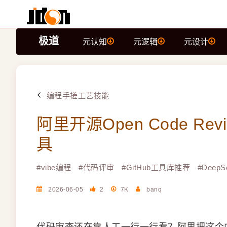
极道
元认知
元逻辑
元设计
编程手搓工艺技能
阿里开源Open Code R
具
#
vibe编程
#
代码评审
#
GitHub工具库推荐
#
Deep
2026-06-05
2
7K
banq