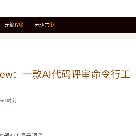
元编程
元语言
eview：一款AI代码评审命令行工
Seek时刻