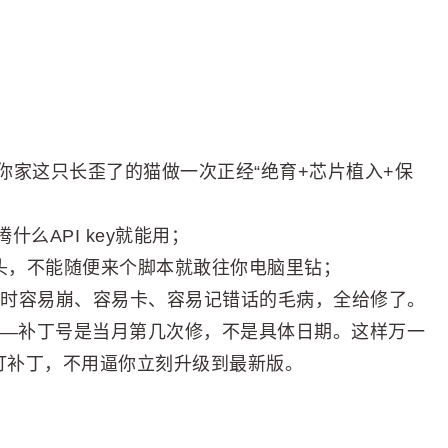
了就是给你家这只长歪了的猫做一次正经“绝育+芯片植入+保
么API key就能用；
点头，不能随便来个脚本就敢往你电脑里钻；
c）聊天时容易崩、容易卡、容易记错话的毛病，全给修了。
”——补丁号是当月第几次修，不是具体日期。这样万一
打补丁，不用逼你立刻升级到最新版。