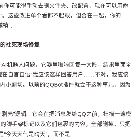
前你可能得手动去删文件夹、改配置，现在可以用命
本”。这些改进单个看都不起眼，但合在一起，你的
城镇”。
ot的社死现场修复
AI机器人问题，它噼里啪啦回复一大段，结果里面全
型在自言自语“我应该这样回答用户……不对，我应该
脑内小剧场。以前的QQBot插件就会干这种事儿，因为
“剥壳”逻辑。它会在把消息发给QQ之前，扫描一遍模
理的脚手架标记以及它们包裹的内容，全部删掉。只把
“今天天气是晴天”，而不是