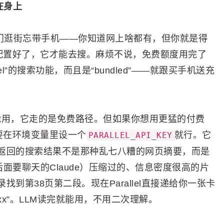
在身上
像出门逛街忘带手机——你知道网上啥都有，但你就是得
，配置好了，它才能去搜。麻烦不说，免费额度用完了
l”的搜索功能，而且是“bundled”——就跟买手机送充
花也能用，它走的是免费路径。但如果你想用更猛的付费
要在环境变量里设一个
就行。它
PARALLEL_API_KEY
返回的搜索结果不是那种乱七八糟的网页摘要，而是
比如你后面要聊天的Claude）压缩过的、信息密度很高的片
到第38页第二段。现在Parallel直接递给你一张卡
xx”。LLM读完就能用，不用二次理解。