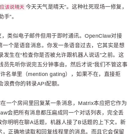
今天天气是晴天”。这种社死现场一修复，
我应该说晴天
助手”。
天协议，类似电子邮件但用于即时通讯。OpenClaw对接
病。第一个是语音消息。你发一条语音过去，它其实是想
录发生在“检查你是否被允许跟机器人说话”之前。这
线员先听你说完五分钟事由，然后才说“我们不管这事
里（mention gating），如果不在，直接拒
浪费你的转录API配额。
）。你在一个房间里回复某一条消息，Matrix本应把它作为
nClaw会把所有消息都压扁成同一个对话列表，完全丢
致你明明在聊A话题，机器人接了B话题的上下文。新
tion”这个技术，正确地读取和回复线程里的消息。而且它会保留