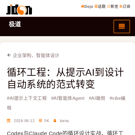
Dojo
话题
新佳
订阅
极道
企业架构、智能体设计
循环工程：从提示AI到设计
自动系统的范式转变
#
AI提示上下文工程
#
AI智能体Agent
#
AI端侧
#
vibe编
程
2026-06-12
5K
banq
Codex与Claude Code的循环设计实战，循环工