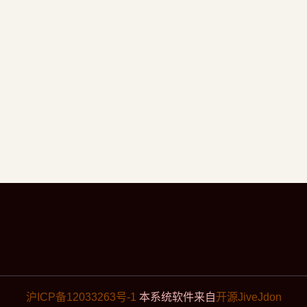
沪ICP备12033263号-1
本系统软件来自
开源JiveJdon