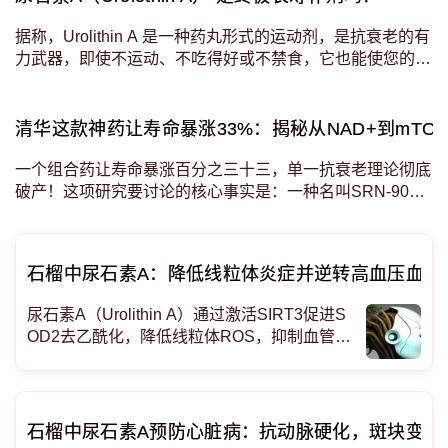
据称，Urolithin A 是一种药丸形式的运动剂，是抗衰老的有
力武器，即使不运动、不吃得好或不禁食，它也能使您的线
粒体恢复活力，让您更强壮、更年轻。 马克·海曼博士
清华这款神药让寿命暴涨33%：揭秘从NAD+到mTO
一个组合药让寿命暴涨百分之三十三，单一抗衰老理论彻底
破产！这项研究要讨论的核心事实是：一种名叫SRN-901
的新型口服复方药物，由尿石素A、槲皮素、烟酰胺核苷、
α-硫辛酸和Seragon公司的专利成分SRN-820组成。研究团
队给吃高脂饮食的18月龄老鼠喂这种药，然后观察寿命、衰
石榴中尿石素A：降低线粒体炎症并逆转高血压血管
弱程度、基因
尿石素A（Urolithin A）通过激活SIRT3促进S
OD2去乙酰化，降低线粒体ROS，抑制血管平
滑肌异常行为，从而改善血管重构并降低高血
压风险。 你以为抗氧化靠补维生素，其实是SI
RT3在偷偷改写线粒体权限系统
石榴中尿石素A预防心脏病：抗动脉硬化，斑块变小