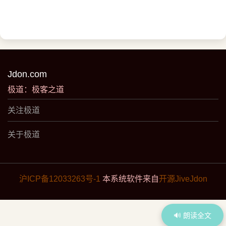
CG联手，效果就完全不一样了。大部分指标
Jdon.com
极道：极客之道
关注极道
关于极道
沪ICP备12033263号-1
本系统软件来自
开源JiveJdon
🔊 朗读全文