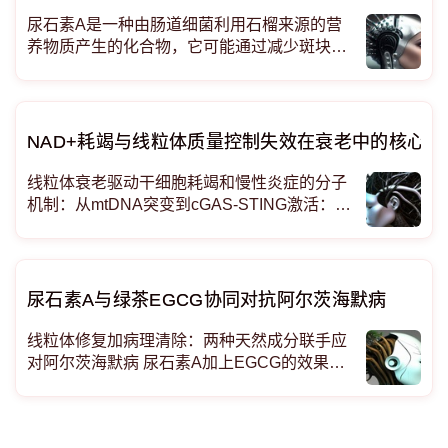
尿石素A是一种由肠道细菌利用石榴来源的营
养物质产生的化合物，它可能通过减少斑块积
聚、减轻炎症和降低斑块破裂的可能性来帮助
保护动脉。 尿石素A似乎并非简单地降低胆固
醇，而是通过靶向斑块形成的生物学机制来保
护动脉。它能减轻氧化应激和炎症，限制免疫
NAD+耗竭与线粒体质量控制失效在衰老中的核心作
细胞向血管壁的
线粒体衰老驱动干细胞耗竭和慢性炎症的分子
机制：从mtDNA突变到cGAS-STING激活：线
粒体如何驱动炎性衰老？ 本文综述线粒体功能
障碍作为干细胞衰老和炎性衰老的上游驱动因
素。线粒体DNA突变、质量控制体系失效、N
AD+耗竭、钙信号紊乱及mtDN
尿石素A与绿茶EGCG协同对抗阿尔茨海默病
线粒体修复加病理清除：两种天然成分联手应
对阿尔茨海默病 尿石素A加上EGCG的效果，
不是简单的1+1，而是一种协同放大。在最新
的临床前研究里，单独用尿石素A确实能改善
好几个阿尔茨海默病的病理指标，但一旦跟EG