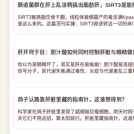
肠道菌群在肝上乱涂鸦搞出脂肪肝，SIRT3是
SIRT3被高脂饮食干翻，线粒体被细菌产的毒涂满Kpaa
是这么来的。这篇顶刊实锤：SIRT3是逆转这一切的命
操作属实让人血压高了 讲真，每次看
肝开窍于目：胆汁酸如何同时控制肝脏与眼睛健
你以为是眼睛坏了，其实是肝在偷偷崩！胆汁酸是连接
信号分子，其代谢失衡通过毒性、炎症与代谢紊乱三重
伤，并可作为疾病标志物与治疗靶点。 期刊级别iScience（
鸽子认路靠肝脏里藏的指南针，这谁想得到？
科学家在鸽子肝脏里发现了超顺磁巨噬细胞，阴天时鸽
天它们不用这招，靠太阳就行。肝脏里藏指南针，这谁
不靠导航APP，靠肝脏里的“小磁铁” 养