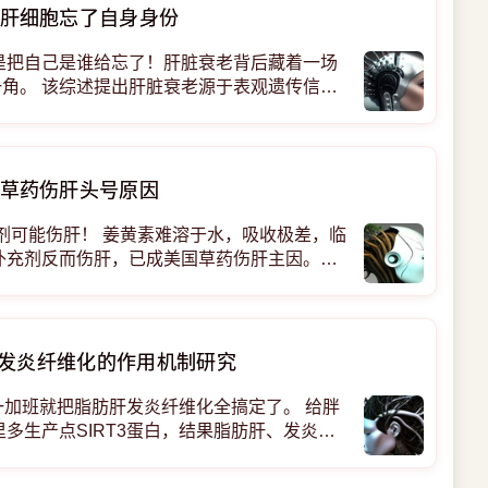
肝细胞忘了自身身份
是把自己是谁给忘了！肝脏衰老背后藏着一场
一角。 该综述提出肝脏衰老源于表观遗传信息
NAD+/SIRT1轴位于两者交汇点。运动、
础，而重编程和表观遗
草药伤肝头号原因
剂可能伤肝！ 姜黄素难溶于水，吸收极差，临
补充剂反而伤肝，已成美国草药伤肝主因。当
补充剂。 姜黄里的核心成分到底有
肝发炎纤维化的作用机制研究
，一加班就把脂肪肝发炎纤维化全搞定了。 给胖
多生产点SIRT3蛋白，结果脂肪肝、发炎、
子全被收拾了。两种不同的垃圾饮食喂出来的
了。这玩意儿不是外面买