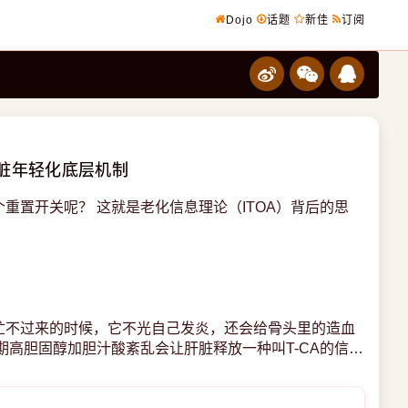
Dojo
话题
新佳
订阅
肝脏年轻化底层机制
重置开关呢？ 这就是老化信息理论（ITOA）背后的思
忙不过来的时候，它不光自己发炎，还会给骨头里的造血
期高胆固醇加胆汁酸紊乱会让肝脏释放一种叫T-CA的信号