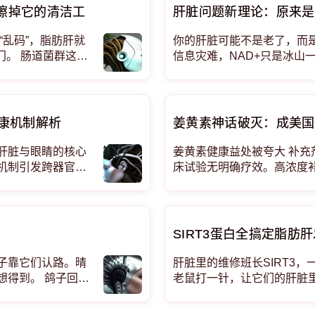
能擦掉它的清洁工
肝脏问题新理论：原来是
“乱码”，脂肪肝就
你的肝脏可能不是老了，而
门。 肠道菌群这波
信息灾难，NAD+只是冰山
丢失与昼夜节律衰老协同作用，
禁食和代谢干预已具临床基
康机制解析
姜黄素神话破灭：成美国
肝脏与眼睛的核心
姜黄素健康益处被夸大 补充
机制引发跨器官损
床试验无明确疗效。高浓度
Cell Pre
调料喝黄金奶安全，但别买
SIRT3蛋白全搞定脂肪
子靠它们认路。晴
肝脏里的维修班长SIRT3
想得到。 鸽子回家
老鼠打一针，让它们的肝脏里
氧化损伤、纤维化这些烂摊
肝病，都被同一个蛋白摁住