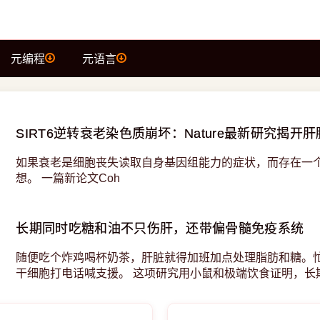
元编程
元语言
SIRT6逆转衰老染色质崩坏：Nature最新研究揭开
如果衰老是细胞丧失读取自身基因组能力的症状，而存在一个
想。 一篇新论文Coh
长期同时吃糖和油不只伤肝，还带偏骨髓免疫系统
随便吃个炸鸡喝杯奶茶，肝脏就得加班加点处理脂肪和糖。
干细胞打电话喊支援。 这项研究用小鼠和极端饮食证明，长
分子，这个信号跑到骨髓里把造血干细胞推