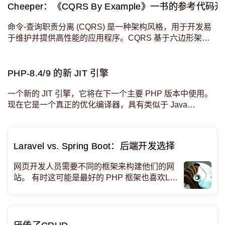
Cheeper：《CQRS By Example》一书的参考代码
命令-查询职责分离 (CQRS) 是一种架构风格，用于开发易
于维护并提供高性能的应用程序。CQRS 基于六边形架
构，其主要特征是将域模型拆分为读取和写入操作，以最大
限度地提高语义、性能和可扩展性。双方的编排采用多种策
略处理，异步消息传递是最通用的一种。
PHP-8.4/9 的新 JIT 引擎
一个新的 JIT 引擎，它将在下一个主要 PHP 版本中使用。
现在它是一个真正的优化编译器，具有类似于 Java
HotSpot 服务器编译器的中间表示，V8 也使用非常相似的
IR 和编译管道。 它为未来的改进奠定了基础，并消除了现
有 PHP J
Laravel vs. Spring Boot：后端开发选择
网页开发人员需要不同的框架来构建他们的网
站。 有时这可能是最好的 PHP 框架也喜欢Lar
avel。但是，仅靠一个 Web 框架无法满足 We
b 开发任务和项目的不同需求。 有一个流行的
Java 框架Spring Boot它可以被视为构建网站
的 Laravel 替代品。 <