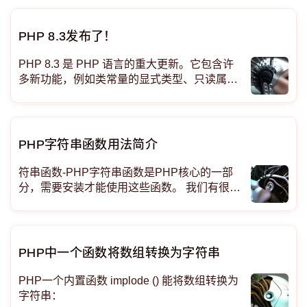
去 4 年，C、C++、Java、Ruby 的曲线比 PH
P 的曲线平坦。 该网站分析 G
PHP 8.3发布了！
PHP 8.3 是 PHP 语言的重大更新。它包含许
多新功能，例如类常量的显式类型、只读属性
的深度克隆以及随机功能的添加。与往常一
样，它还包括性能改进、错误修复和常规清
理。 类型化类常量尽管 PHP 的类型
PHP字符串函数用法简介
符串函数-PHP字符串函数是PHP核心的一部
分，需要安装才能使用这些函数。 我们有很多
字符串函数，但我将列出常用的函数。 strcmp
（）-比较两个字符串（区分大小写） strcoll
（）-比较两个字符串（基于区域设置的字符串
比较）
PHP中一个函数将数组转换为字符串
PHP一个内置函数 implode () 能将数组转换为
字符串：