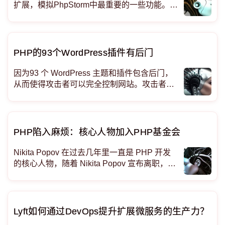
扩展，模拟PhpStorm中最重要的一些功能。 V
scode的PHP开发插件扩展
PHP的93个WordPress插件有后门
因为93 个 WordPress 主题和插件包含后门，
从而使得攻击者可以完全控制网站。攻击者总
共入侵了 AccessPress 的 40 个主题和 53 个
插件，AccessPress 是 WordPress 插件的开
发者，用于超过 360,000 个活动网站。该攻击
是由 Jetpa
PHP陷入麻烦：核​​心人物加入PHP基金会
Nikita Popov 在过去几年里一直是 PHP 开发
的核​​心人物，随着 Nikita Popov 宣布离职，这
一切都发生了变化，因为其核心贡献者之一将
注意力转移到低级虚拟机 (LLVM) 项目上。Jet
Brains 随即雇佣了 Popov，开始着手创建基金
会，并开始与 PHP
Lyft如何通过DevOps提升扩展微服务的生产力？ - Gar