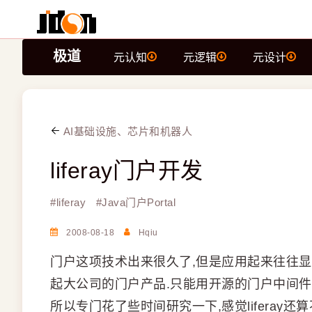
极道
元认知
元逻辑
元设计
AI基础设施、芯片和机器人
liferay门户开发
#
liferay
#
Java门户Portal
2008-08-18
Hqiu
门户这项技术出来很久了,但是应用起来往往显
起大公司的门户产品.只能用开源的门户中间件
所以专门花了些时间研究一下,感觉liferay还算不