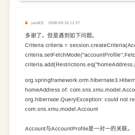
javaEE
2008-09-18 12:57
多谢了。但是遇到如下问题。
Criteria criteria = session.createCriteria(Ac
criteria.setFetchMode("accountProfile",Fe
criteria.add(Restrictions.eq("homeAddress.
org.springframework.orm.hibernate3.Hibern
homeAddress of: com.sns.xmu.model.Accou
org.hibernate.QueryException: could not r
com.sns.xmu.model.Account
Account与AccountProfile是一对一的关联。