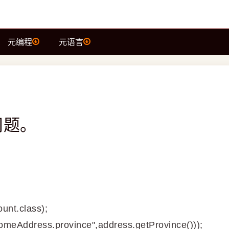
元编程
元语言
询问题。
ount.class);
homeAddress.province",address.getProvince()));