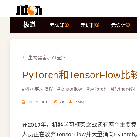
极道
元认知
元逻辑
元设计
生物黑客、AI医疗
PyTorch和TensorFlow比较 
#
机器学习教程
#
tensorflow
#
pyTorch
#
Python教
2019-10-11
2K
banq
在2019年，机器学习框架之战还有两个主要竞争者
人员正在放弃TensorFlow并大量涌向PyTorch