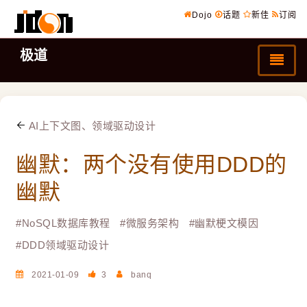
Dojo
话题
新佳
订阅
极道
AI上下文图、领域驱动设计
幽默：两个没有使用DDD的
幽默
#
NoSQL数据库教程
#
微服务架构
#
幽默梗文模因
#
DDD领域驱动设计
2021-01-09
3
banq