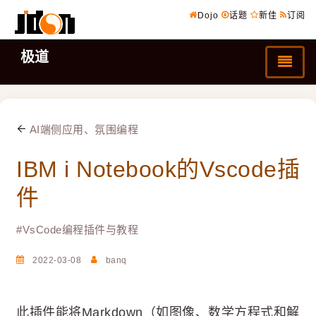
Dojo
话题
新佳
订阅
极道
AI端侧应用、氛围编程
IBM i Notebook的Vscode插
件
#
VsCode编程插件与教程
2022-03-08
banq
此插件能将Markdown（如图像、数学方程式和解