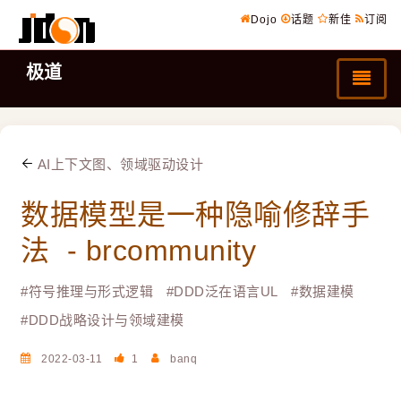
Dojo
话题
新佳
订阅
极道
AI上下文图、领域驱动设计
数据模型是一种隐喻修辞手
法 - brcommunity
#
符号推理与形式逻辑
#
DDD泛在语言UL
#
数据建模
#
DDD战略设计与领域建模
2022-03-11
1
banq