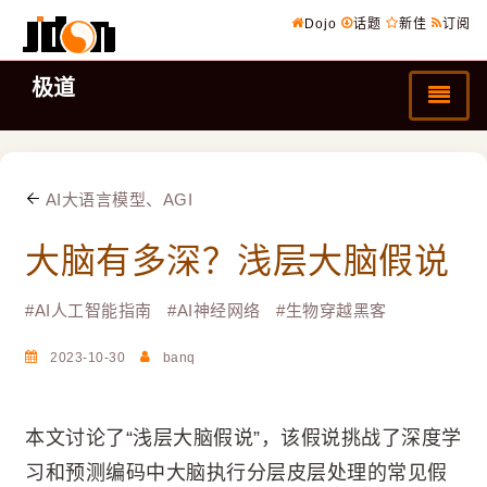
Dojo
话题
新佳
订阅
极道
AI大语言模型、AGI
大脑有多深？浅层大脑假说
#
AI人工智能指南
#
AI神经网络
#
生物穿越黑客
2023-10-30
banq
本文讨论了“浅层大脑假说”，该假说挑战了深度学
习和预测编码中大脑执行分层皮层处理的常见假