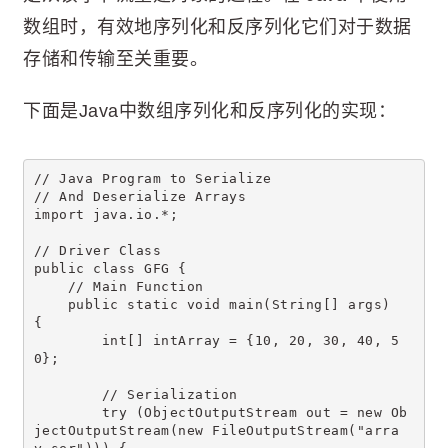
数组时，有效地序列化和反序列化它们对于数据
存储和传输至关重要。
下面是Java中数组序列化和反序列化的实现：
// Java Program to Serialize 
// And Deserialize Arrays 
import java.io.*; 
// Driver Class 
public class GFG { 
    // Main Function 
    public static void main(String[] args) 
{ 
        int[] intArray = {10, 20, 30, 40, 5
0}; 
        // Serialization 
        try (ObjectOutputStream out = new Ob
jectOutputStream(new FileOutputStream("arra