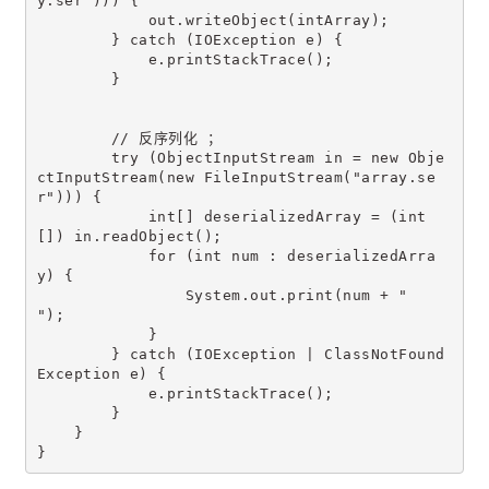
y.ser"))) { 
            out.writeObject(intArray); 
        } catch (IOException e) { 
            e.printStackTrace(); 
        } 
        // 反序列化 ；
        try (ObjectInputStream in = new Obje
ctInputStream(new FileInputStream("array.se
r"))) { 
            int[] deserializedArray = (int
[]) in.readObject(); 
            for (int num : deserializedArra
y) { 
                System.out.print(num + " 
"); 
            } 
        } catch (IOException | ClassNotFound
Exception e) { 
            e.printStackTrace(); 
        } 
    } 
} 