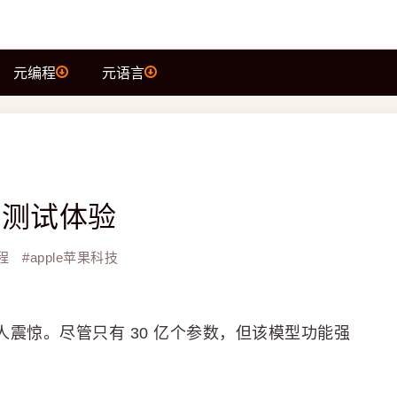
元编程
元语言
ni测试体验
程
#
apple苹果科技
能让人震惊。尽管只有 30 亿个参数，但该模型功能强