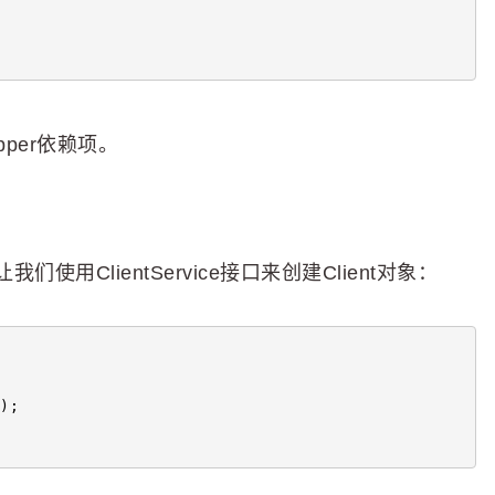
pper依赖项。
ClientService接口来创建Client对象：
);