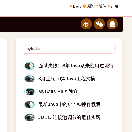
Dojo
话题
新佳
订阅
面试失败：8年Java从未使用过流行框架
8月上旬10篇Java工程文摘
MyBatis-Plus 简介
最新Java中的6个I/O操作教程
JDBC 连接池调节的最佳实践