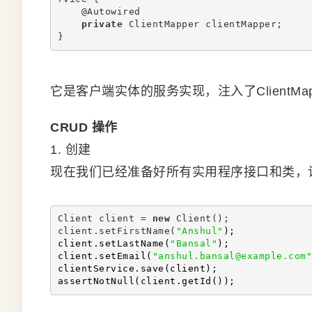
    @Autowired
private
 ClientMapper clientMapper;
}
它是客户端实体的服务实现，注入了ClientMa
CRUD 操作
1. 创建
现在我们已经准备好所有实用程序接口和类，让我们使用
Client client = 
new
 Client();
client.setFirstName(
"Anshul"
);
client.setLastName(
"Bansal"
);
client.setEmail(
"anshul.bansal@example.com"
clientService.save(client);
assertNotNull(client.getId());