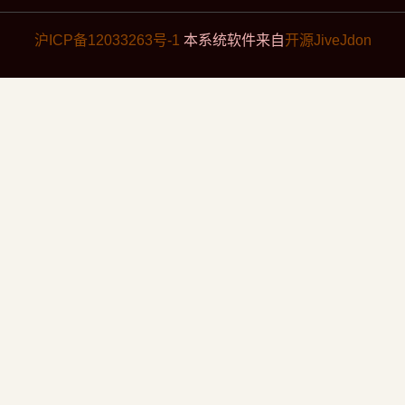
沪ICP备12033263号-1
本系统软件来自
开源JiveJdon