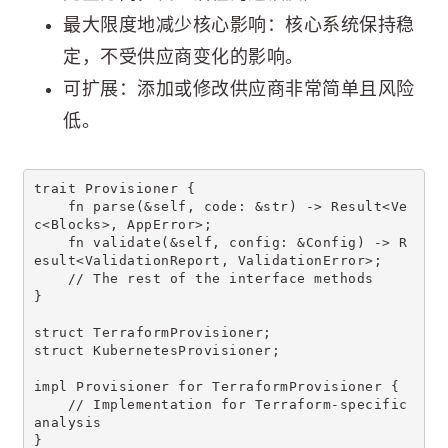
最大限度地减少核心影响：核心系统保持稳
定，不受供应商变化的影响。
可扩展：添加或修改供应商非常简单且风险
低。
trait Provisioner {
    fn parse(&self, code: &str) -> Result<Ve
c<Blocks>, AppError>;
    fn validate(&self, config: &Config) -> R
esult<ValidationReport, ValidationError>;
    // The rest of the interface methods
}
struct TerraformProvisioner;
struct KubernetesProvisioner;
impl Provisioner for TerraformProvisioner {
    // Implementation for Terraform-specific 
analysis
}