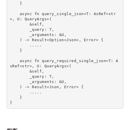
    }
    async fn query_single_json<T: AsRef<str
>, U: QueryArgs>(
        &self,
        _query: T,
        _arguments: &U,
    ) -> Result<Option<Json>, Error> {
        .....
    }
    async fn query_required_single_json<T: A
sRef<str>, U: QueryArgs>(
        &self,
        _query: T,
        _arguments: &U,
    ) -> Result<Json, Error> {
        .....
    }
}