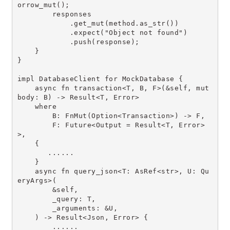
orrow_mut();
        responses
            .get_mut(method.as_str())
            .expect("Object not found")
            .push(response);
    }
}
impl DatabaseClient for MockDatabase {
    async fn transaction<T, B, F>(&self, mut 
body: B) -> Result<T, Error>
    where
        B: FnMut(Option<Transaction>) -> F,
        F: Future<Output = Result<T, Error>
>,
    {
       ......
    }
    async fn query_json<T: AsRef<str>, U: Qu
eryArgs>(
        &self,
        _query: T,
        _arguments: &U,
    ) -> Result<Json, Error> {
        ......