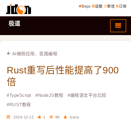
Dojo
话题
新佳
订阅
极道
AI端侧应用、氛围编程
Rust重写后性能提高了900
倍
#
TypeScript
#
NodeJS教程
#
编程语言平台比较
#
RUST教程
2024-12-12
1
9K
banq