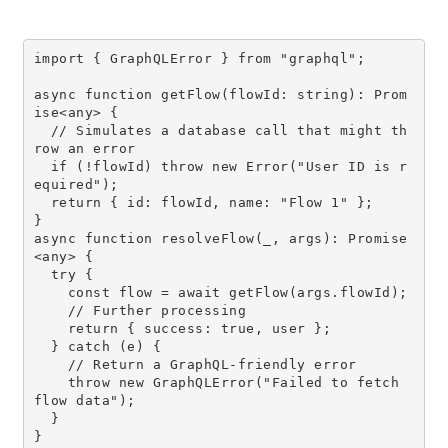
import { GraphQLError } from "graphql";
async function getFlow(flowId: string): Prom
ise<any> {
  // Simulates a database call that might th
row an error
  if (!flowId) throw new Error("User ID is r
equired");
  return { id: flowId, name: "Flow 1" };
}
async function resolveFlow(_, args): Promise
<any> {
  try {
    const flow = await getFlow(args.flowId);
    // Further processing
    return { success: true, user };
  } catch (e) {
    // Return a GraphQL-friendly error
    throw new GraphQLError("Failed to fetch 
flow data");
  }
}