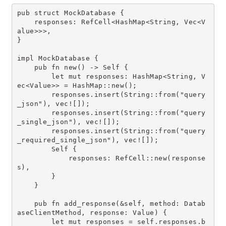
pub struct MockDatabase {
    responses: RefCell<HashMap<String, Vec<V
alue>>>,
}
impl MockDatabase {
    pub fn new() -> Self {
        let mut responses: HashMap<String, V
ec<Value>> = HashMap::new();
        responses.insert(String::from("query
_json"), vec![]);
        responses.insert(String::from("query
_single_json"), vec![]);
        responses.insert(String::from("query
_required_single_json"), vec![]);
        Self {
            responses: RefCell::new(response
s),
        }
    }
    pub fn add_response(&self, method: Datab
aseClientMethod, response: Value) {
        let mut responses = self.responses.b