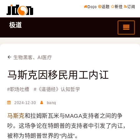
Dojo
话题
新佳
订阅
极道
生物黑客、AI医疗
马斯克因移民用工内讧
#
职场吐槽
#
《道德经》认知哲学
2024-12-30
banq
马斯克
和拉姆斯瓦米与MAGA支持者之间的争
吵。这场争论在特朗普的支持者中引发了内讧，
被称为特朗普世界的“内战”。