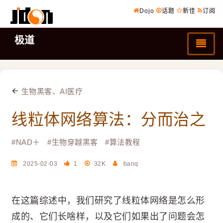
Dojo
话题
新佳
订阅
极道
生物黑客、AI医疗
线粒体网络算法：分而治之
#
NAD＋
#
生物穿越黑客
#
算法教程
2025-02-03
1
32K
banq
在这篇综述中，我们研究了线粒体网络是怎么形
成的、它们长啥样，以及它们如果出了问题会怎