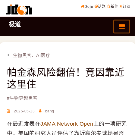
Dojo
话题
新佳
订阅
极道
生物黑客、AI医疗
帕金森风险翻倍！竟因靠近
这里住
#
生物穿越黑客
2025-05-13
banq
在最近发表在
JAMA Network Open
上的一项研究
中，美国的研究人员评估了靠近高尔夫球场是否