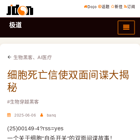
Dojo
话题
新佳
订阅
极道
生物黑客、AI医疗
细胞死亡信使双面间谍大揭
秘
#
生物穿越黑客
2025-06-06
banq
(25)00149-4?rss=yes
一个关于细胞"自杀开关"的双面间谍故事！