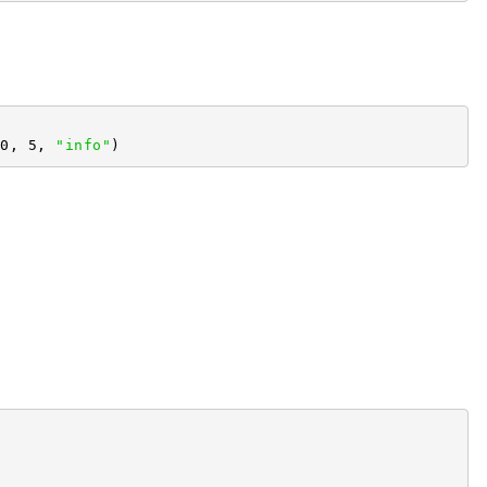
0, 5, 
"info"
) 