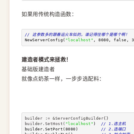
如果用传统构造函数：
// 这参数多的跟春运火车似的，谁记得住哪个是哪个啊！
NewServerConfig(
"localhost"
, 8080, false, 3
建造者模式来拯救！
基础版建造者
就像点奶茶一样，一步步选配料：
builder := &ServerConfigBuilder{}
builder.SetHost(
"localhost"
)  
// 1.选主机
builder.SetPort(8080)         
// 2.选端口