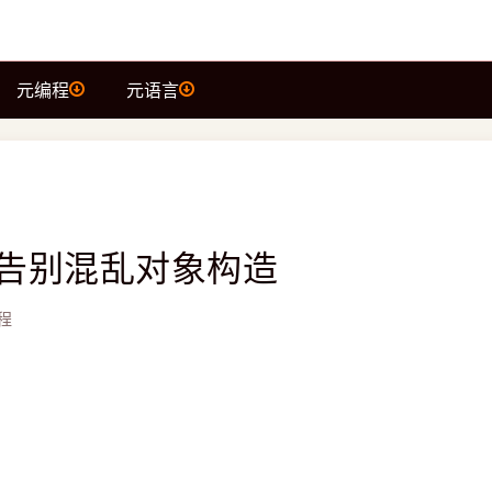
元编程
元语言
：告别混乱对象构造
程
造