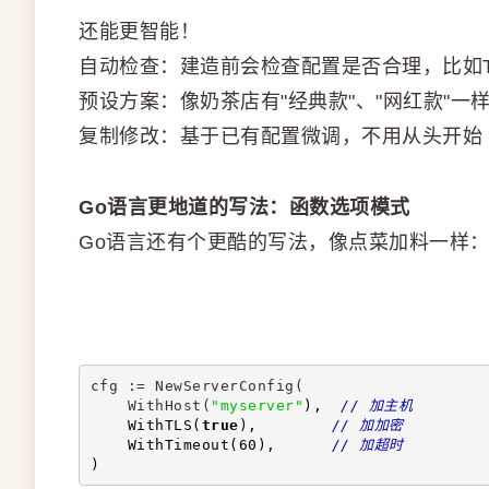
还能更智能！
自动检查：建造前会检查配置是否合理，比如T
预设方案：像奶茶店有"经典款"、"网红款"一
复制修改：基于已有配置微调，不用从头开始
Go语言更地道的写法：函数选项模式
Go语言还有个更酷的写法，像点菜加料一样
cfg := NewServerConfig(
    WithHost(
"myserver"
),  
// 加主机
    WithTLS(
true
),        
// 加加密
    WithTimeout(60),      
// 加超时
)