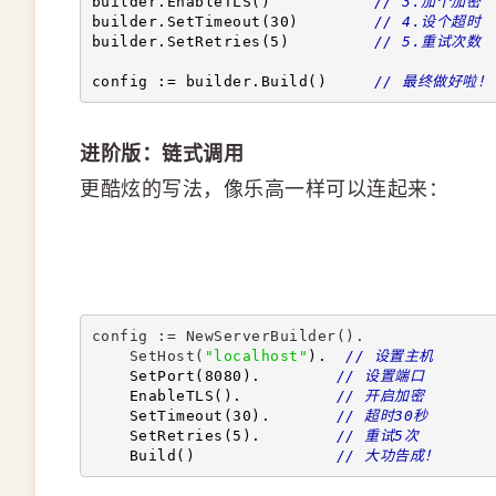
builder.EnableTLS()           
// 3.加个加密
builder.SetTimeout(30)        
// 4.设个超时
builder.SetRetries(5)         
// 5.重试次数
config := builder.Build()     
// 最终做好啦！
进阶版：链式调用
更酷炫的写法，像乐高一样可以连起来：
config := NewServerBuilder().
    SetHost(
"localhost"
).  
// 设置主机
    SetPort(8080).        
// 设置端口
    EnableTLS().          
// 开启加密
    SetTimeout(30).       
// 超时30秒
    SetRetries(5).        
// 重试5次
    Build()               
// 大功告成！