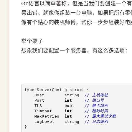
Go语言以简单著称，但是当我们要创建一个
易出错。就像你组装一台电脑，如果把所有零
像有个贴心的装机师傅，帮你一步步组装好电
举个栗子
想象我们要配置一个服务器，有这么多选项：
type ServerConfig struct {
    Host        string  
// 主机地址
    Port        
int
// 端口号
    TLS         bool    
// 是否加密
    Timeout     
int
// 超时时间
    MaxRetries  
int
// 最大重试次数
    LogLevel    string  
// 日志级别
}