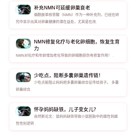
补充NMN可延缓卵巢衰老
烟酰胺单核苷酸（NMN）作为一种补充剂，已经在研
究中显示出其对卵巢健康的潜在益处，尤其是在改.
NMN修复化疗与老化卵细胞，恢复生育
力
NMN对化疗和年龄增加老化导致的卵细胞损伤有修复作用！ .
少吃点，阻断多囊卵巢遗传链！
少吃点能阻止妈妈把多囊卵巢综合征传给孩子。 多囊
卵巢综合.
怀孕妈妈缺铁，儿子变女儿？
自然新论文：鼠妈妈缺铁导致小鼠胚胎中的雄性到雌
性性别逆转 .