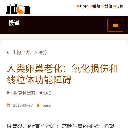
Dojo
话题
新佳
订阅
极道
生物黑客、AI医疗
人类卵巢老化：氧化损伤和
线粒体功能障碍
#
生物穿越黑客
#
NAD＋
2025-06-27
banq
试管婴儿的“喜”与“忧”：高龄生育的挑战与希望