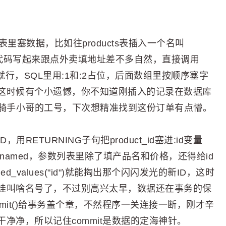
往表里塞数据，比如往products表插入一个名叫
8毛8，代码写起来跟点外卖填地址差不多自然，直接调用
句和参数就行，SQL里用:1和:2占位，后面数组里按顺序塞字
这时候有个小遗憾，你不知道刚插入的记录在数据库
道骑手小哥的工号，下次想精准找到这份订单有点懵。
ETURNING子句把product_id塞进:id变量
e_named，参数列表里除了填产品名和价格，还得给id
ed_values("id")就能掏出那个闪闪发光的新ID，这时
娃叫啥名号了，不过别高兴太早，数据还在事务的保
commit()给事务盖个章，不然程序一关连接一断，刚才辛
净净，所以记住commit是数据的定海神针。