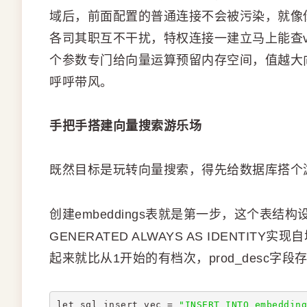
域后，前面配置的普通连接不会被污染，就像
各司其职互不干扰，特权连接一建立马上能查v$para
个参数专门给向量运算预留内存空间，值越大
呼呼带风。
手把手搭建向量搜索游乐场
既然目标是玩转向量搜索，得先给数据库搭个
创建embeddings表就是第一步，这个表结构设
GENERATED ALWAYS AS IDENTI
起来就比从1开始的有档次，prod_desc字
let sql_insert_vec = 
"INSERT INTO embedding