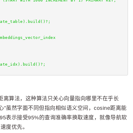
 (START WITH 1000 INCREMENT BY 1) PRIMARY KEY, 
ate_table).build()?;
mbeddings_vector_index 
ate_idx).build()?;
osine距离算法，这种算法只关心向量指向哪里不在乎长
心”虽然字面不同但指向相似语义空间，cosine距离能
CY 95表示接受95%的查询准确率换取速度，就像导航软
了速度优先。