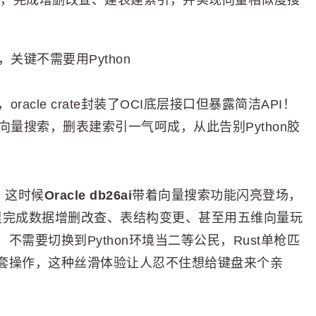
 db26ai，完成增删改查、建表建索引，并实现向量相似度搜
，关键不需要用Python
acle crate封装了OCI底层接口但暴露简洁API！
玩转向量搜索，删表建索引一气呵成，从此告别Python胶
，这时候
Oracle db26ai
带着向量搜索功能闪亮登场，
一份代码里完成数据增删改查、表结构变更、甚至用五维向量玩
需要切换到Python环境当二等公民，Rust单枪匹
套操作，这种丝滑体验让人忍不住想给键盘来个亲