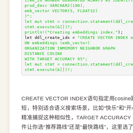
item_id NUMBER GENERATED ALWAYS AS IDENTITY
prod_desc VARCHAR2(100), 
emb_vector VECTOR(5, FLOAT32)
)
";
let mut stmt = connection.statement(ddl_cre
stmt.execute(&[])?;
println!(
"Creating embeddings index."
);
let ddl_create_idx = 
"CREATE VECTOR INDEX e
ON embeddings (emb_vector) 
ORGANIZATION INMEMORY NEIGHBOR GRAPH 
DISTANCE COSINE 
WITH TARGET ACCURACY 95
";
let mut stmt = connection.statement(ddl_cre
stmt.execute(&[])?;
CREATE VECTOR INDEX语句指定用c
短，特别适合语义搜索场景，比如“快乐”和“开
精准捕捉这种相似性，TARGET ACCURA
件让你选“推荐路线”还是“最快路线”，这里选