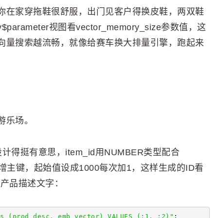
你在家穿拖鞋很舒服，出门见客户得换皮鞋，两双鞋
meter视图看vector_memory_size参数值，这
向量搜索越流畅，就像给赛车换大排量引擎，跑起来
游乐场。
计得挺有意思，item_id用NUMBER类型配合
TY实现自增主键，起始值设成1000每次加1，这样生成的ID看
段存产品描述文字：
s (prod_desc, emb_vector) VALUES (:1, :2)"
;