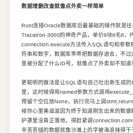
数据增删改查就像点外卖一样简单
Rust连接Oracle数据库后最基础的操作就是
Tracatron-3000的神奇产品，单价9块
connection.execute方法传入SQL语
符串和数字，数据库乖乖把数据存进去，不过
里被分配了什么ID号，就像点了外卖却不知
更聪明的做法是让SQL语句自己吐出新生成的ID，用R
里，这时候得用named参数方式调用execut
预留个空位放None，执行完马上调stmt.return
候你心里美滋滋因为终于知道刚生出来的数据
护罩里没真正落地，得赶紧调connection.
辛苦苦插的数据就像沙滩上的字被海浪抹得干干