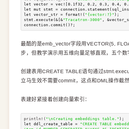
let vector = vec![0.1f32, 0.2, 0.3, 0.4, 0.
let mut stmt = connection.statement(sql_ins
let vector_str = format!(
"{vector:?}"
);
stmt.execute(&[&
"Tracatron-3000"
, &vector_s
connection.commit()?;
最酷的是emb_vector字段用VECTOR(5,
步，但教学演示用五维向量足够直观，五个数
创建表用CREATE TABLE语句通过stmt.ex
立马生效不需要commit，这点和DML操
表建好紧接着创建向量索引：
println!(
"\nCreating embeddings table."
);
let ddl_create_table = 
"CREATE TABLE embedd