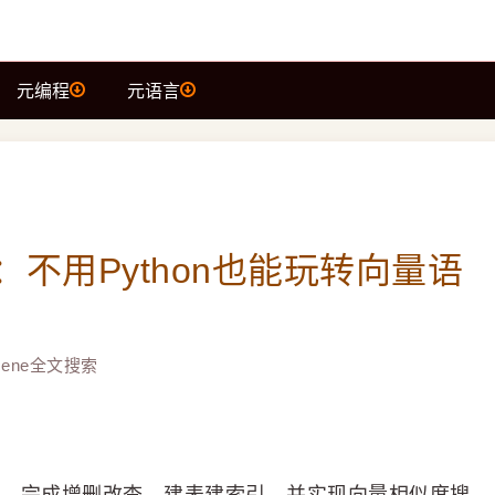
元编程
元语言
据库：不用Python也能玩转向量语
ucene全文搜索