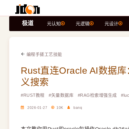
极道
元认知
元逻辑
元设计
编程手搓工艺技能
Rust直连Oracle AI数
义搜索
#
RUST教程
#
矢量数据库
#
RAG检索增强生成
#
l
2026-01-27
10K
banq