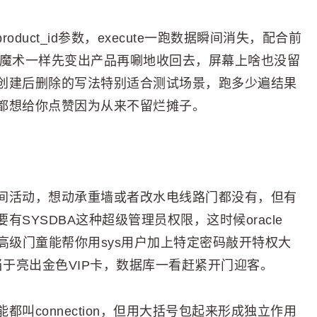
duct_id参数，execute一跑数据瞬间消失，配合前
过程像变魔术一样先变出产品再唰地收回去，屏幕上啥也没留
创建后删除的写法特别适合测试场景，跑多少遍结果
都想给你点赞因为从来不留烂摊子。
间活动，想动承重墙或者改水电线路门都没有，但有
SYSDBA这种超级管理员权限，这时候oracle
它像个高级门童能帮你用sys用户加上特定密码敲开特权大
dba)方法相当于亮出金色VIP卡，数据库一看赶紧开门迎客。
叫connection，但用大括号包起来形成独立作用