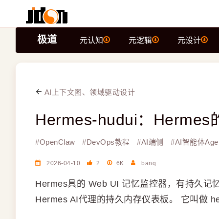
极道
元认知
元逻辑
元设计
AI上下文图、领域驱动设计
Hermes-hudui：Her
#
OpenClaw
#
DevOps教程
#
AI端侧
#
AI智能体Age
2026-04-10
2
6K
banq
Hermes具的 Web UI 记忆监控器，有
Hermes AI代理的持久内存仪表板。 它叫做 her