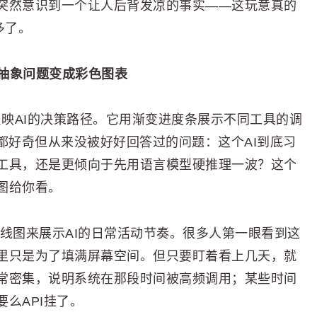
突然意识到一个让人后背发凉的事实——这玩意真的
多了。
这种抽象问题变成彩色图表
式来反映AI的决策路径。它用渐变进度条展示不同工具的调
都好奇但从来没被好好回答过的问题：这个AI到底习
工具，还是更倾向于先用语言模型硬推理一波？这个
图给你看。
简的迷你折线图来展示AI的日常活动节奏。很多人第一眼看到这
里只是为了填满屏幕空间。但只要盯着看上几天，就
常密集，说明系统在那段时间被高频调用；某些时间
么API挂了。