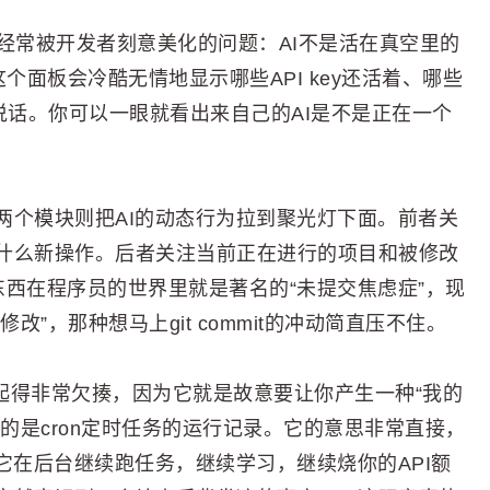
而且经常被开发者刻意美化的问题：AI不是活在真空里的
个面板会冷酷无情地显示哪些API key还活着、哪些
说话。你可以一眼就看出来自己的AI是不是正在一个
rking On这两个模块则把AI的动态行为拉到聚光灯下面。前者关
什么新操作。后者关注当前正在进行的项目和被修改
态，这东西在程序员的世界里就是著名的“未提交焦虑症”，现
改”，那种想马上git commit的冲动简直压不住。
个模块的名字起得非常欠揍，因为它就是故意要让你产生一种“我的
的是cron定时任务的运行记录。它的意思非常直接，
它在后台继续跑任务，继续学习，继续烧你的API额